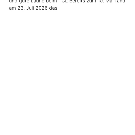
und gute Laune beim TCL Bereits zum 10. Mal fand
am 23. Juli 2026 das