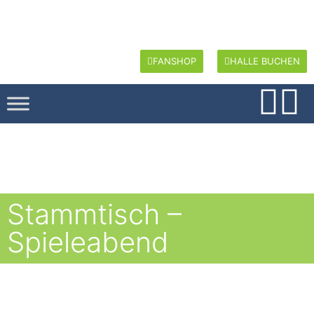
FANSHOP
HALLE BUCHEN
Stammtisch –
Spieleabend