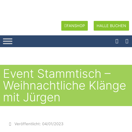
FANSHOP
HALLE BUCHEN
Event Stammtisch –
Weihnachtliche Klänge
mit Jürgen
Veröffentlicht:
04/01/2023