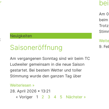
r
be
Am 0
beim 
Trotz
Stim
Neuigkeiten
t
Weite
Saisoneröffnung
9. F
Am vergangenen Sonntag sind wir beim TC
Ludweiler gemeinsam in die neue Saison
gestartet. Bei bestem Wetter und toller
Stimmung wurde den ganzen Tag über
Weiterlesen »
28. April 2026
13:21
« Voriger
1
2
3
4
5
Nächster »