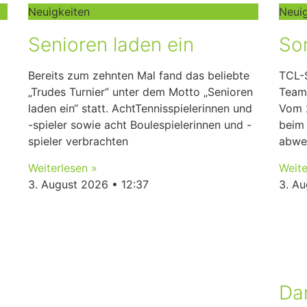
Neuigkeiten
Neui
Senioren laden ein
So
Bereits zum zehnten Mal fand das beliebte
TCL-
„Trudes Turnier“ unter dem Motto „Senioren
Teamg
laden ein“ statt. AchtTennisspielerinnen und
Vom 2
-spieler sowie acht Boulespielerinnen und -
beim
spieler verbrachten
abwe
Weiterlesen »
Weite
3. August 2026
12:37
3. A
Da