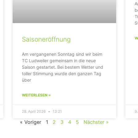
A
b
T
S
Saisoneröffnung
W
Am vergangenen Sonntag sind wir beim
TC Ludweiler gemeinsam in die neue
Saison gestartet. Bei bestem Wetter und
toller Stimmung wurde den ganzen Tag
über
WEITERLESEN »
28. April 2026
13:21
9
« Voriger
1
2
3
4
5
Nächster »