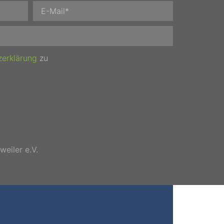
zerklärung
zu
eiler e.V.