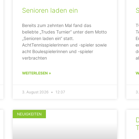
Senioren laden ein
Bereits zum zehnten Mal fand das
T
beliebte „Trudes Turnier“ unter dem Motto
T
„Senioren laden ein“ statt.
E
AchtTennisspielerinnen und -spieler sowie
e
acht Boulespielerinnen und -spieler
d
verbrachten
a
WEITERLESEN »
W
3. August 2026
12:37
3
NEUIGKEITEN
T